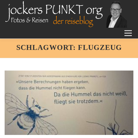
Zum
Inhalt
springen
Menü
JOCKERS PUNKT ORG
DER REISEBLOG
MPJ-DESIGN
SCHLAGWORT:
FLUGZEUG
COACHING
TUTORIALS