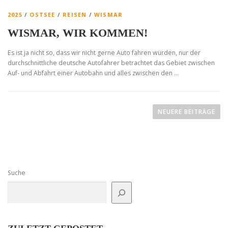
2025
/
OSTSEE
/
REISEN
/
WISMAR
WISMAR, WIR KOMMEN!
Es ist ja nicht so, dass wir nicht gerne Auto fahren würden, nur der
durchschnittliche deutsche Autofahrer betrachtet das Gebiet zwischen
Auf- und Abfahrt einer Autobahn und alles zwischen den …
B
E
NEUERE BEITRÄGE
I
T
R
A
Suche
G
S
N
A