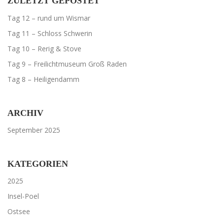
ZULETZT GEPOSTET
V
I
Tag 12 – rund um Wismar
G
Tag 11 – Schloss Schwerin
A
Tag 10 – Rerig & Stove
T
Tag 9 – Freilichtmuseum Groß Raden
I
O
Tag 8 – Heiligendamm
N
ARCHIV
September 2025
KATEGORIEN
2025
Insel-Poel
Ostsee